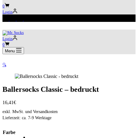
Warenkorb
0
Login
Login
Warenkorb
0
Menu
🔍
Ballersocks Classic – bedruckt
16,41
€
exkl. MwSt.
und Versandkosten
Lieferzeit:
ca. 7-9 Werktage
Farbe