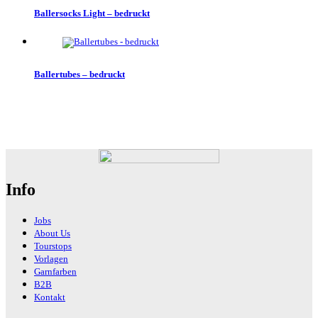
Ballersocks Light – bedruckt
Ballertubes – bedruckt
Info
Jobs
About Us
Tourstops
Vorlagen
Garnfarben
B2B
Kontakt