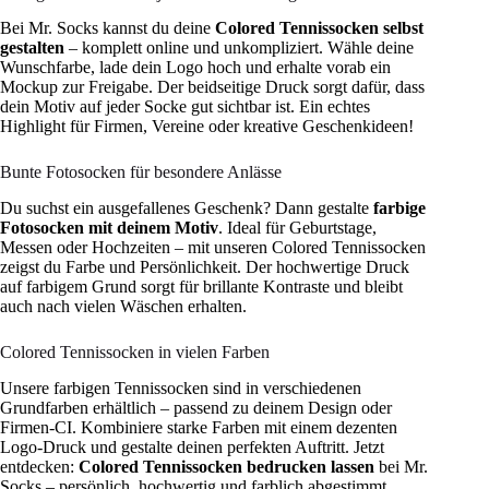
Bei Mr. Socks kannst du deine
Colored Tennissocken selbst
gestalten
– komplett online und unkompliziert. Wähle deine
Wunschfarbe, lade dein Logo hoch und erhalte vorab ein
Mockup zur Freigabe. Der beidseitige Druck sorgt dafür, dass
dein Motiv auf jeder Socke gut sichtbar ist. Ein echtes
Highlight für Firmen, Vereine oder kreative Geschenkideen!
Bunte Fotosocken für besondere Anlässe
Du suchst ein ausgefallenes Geschenk? Dann gestalte
farbige
Fotosocken mit deinem Motiv
. Ideal für Geburtstage,
Messen oder Hochzeiten – mit unseren Colored Tennissocken
zeigst du Farbe und Persönlichkeit. Der hochwertige Druck
auf farbigem Grund sorgt für brillante Kontraste und bleibt
auch nach vielen Wäschen erhalten.
Colored Tennissocken in vielen Farben
Unsere farbigen Tennissocken sind in verschiedenen
Grundfarben erhältlich – passend zu deinem Design oder
Firmen-CI. Kombiniere starke Farben mit einem dezenten
Logo-Druck und gestalte deinen perfekten Auftritt. Jetzt
entdecken:
Colored Tennissocken bedrucken lassen
bei Mr.
Socks – persönlich, hochwertig und farblich abgestimmt.