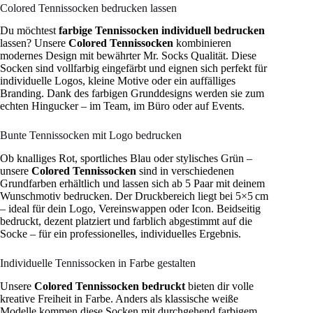
Colored Tennissocken bedrucken lassen
Du möchtest
farbige Tennissocken individuell bedrucken
lassen? Unsere
Colored Tennissocken
kombinieren
modernes Design mit bewährter Mr. Socks Qualität. Diese
Socken sind vollfarbig eingefärbt und eignen sich perfekt für
individuelle Logos, kleine Motive oder ein auffälliges
Branding. Dank des farbigen Grunddesigns werden sie zum
echten Hingucker – im Team, im Büro oder auf Events.
Bunte Tennissocken mit Logo bedrucken
Ob knalliges Rot, sportliches Blau oder stylisches Grün –
unsere
Colored Tennissocken
sind in verschiedenen
Grundfarben erhältlich und lassen sich ab 5 Paar mit deinem
Wunschmotiv bedrucken. Der Druckbereich liegt bei 5×5 cm
– ideal für dein Logo, Vereinswappen oder Icon. Beidseitig
bedruckt, dezent platziert und farblich abgestimmt auf die
Socke – für ein professionelles, individuelles Ergebnis.
Individuelle Tennissocken in Farbe gestalten
Unsere
Colored Tennissocken bedruckt
bieten dir volle
kreative Freiheit in Farbe. Anders als klassische weiße
Modelle kommen diese Socken mit durchgehend farbigem