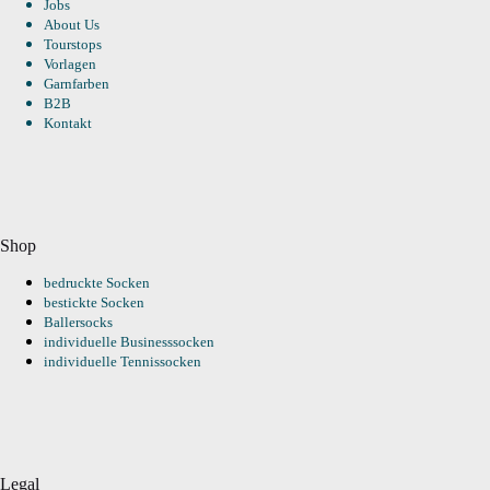
Jobs
About Us
Tourstops
Vorlagen
Garnfarben
B2B
Kontakt
Shop
bedruckte Socken
bestickte Socken
Ballersocks
individuelle Businesssocken
individuelle Tennissocken
Legal