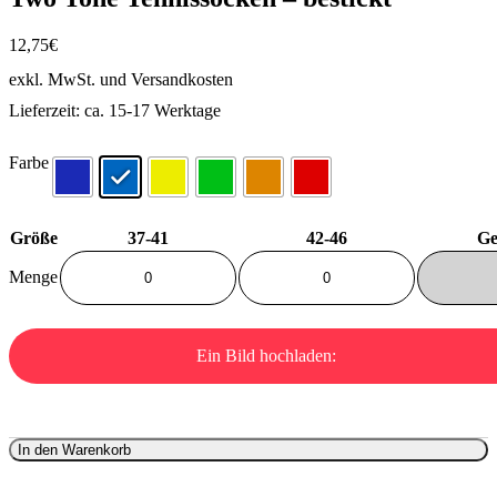
12,75
€
exkl. MwSt.
und Versandkosten
Lieferzeit:
ca. 15-17 Werktage
Farbe
Größe
37-41
42-46
Ge
Menge
Ein Bild hochladen:
In den Warenkorb